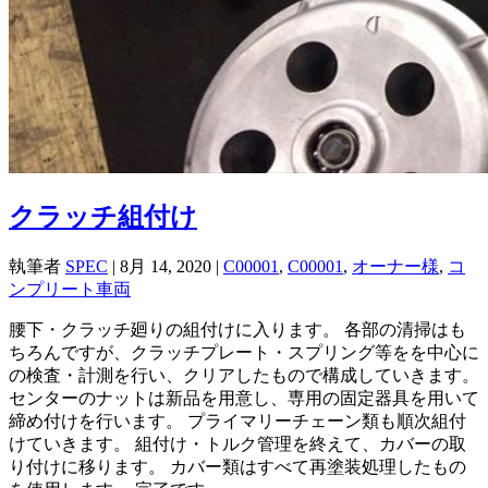
クラッチ組付け
執筆者
SPEC
|
8月 14, 2020
|
C00001
,
C00001
,
オーナー様
,
コ
ンプリート車両
腰下・クラッチ廻りの組付けに入ります。 各部の清掃はも
ちろんですが、クラッチプレート・スプリング等をを中心に
の検査・計測を行い、クリアしたもので構成していきます。
センターのナットは新品を用意し、専用の固定器具を用いて
締め付けを行います。 プライマリーチェーン類も順次組付
けていきます。 組付け・トルク管理を終えて、カバーの取
り付けに移ります。 カバー類はすべて再塗装処理したもの