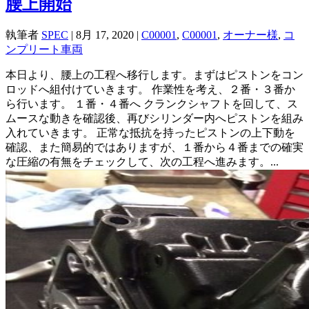
腰上開始
執筆者
SPEC
|
8月 17, 2020
|
C00001
,
C00001
,
オーナー様
,
コ
ンプリート車両
本日より、腰上の工程へ移行します。まずはピストンをコン
ロッドへ組付けていきます。 作業性を考え、２番・３番か
ら行います。 １番・４番へ クランクシャフトを回して、ス
ムースな動きを確認後、再びシリンダー内へピストンを組み
入れていきます。 正常な抵抗を持ったピストンの上下動を
確認、また簡易的ではありますが、１番から４番までの確実
な圧縮の有無をチェックして、次の工程へ進みます。...