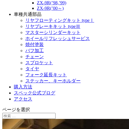
ZX-9R(’98,’99)
ZX-9R(’00～)
車種共通部品
リヤフローティングキット typeⅠ
リヤブレーキキット typeⅢ
マスターシリンダーキット
ホイールリフレッシュサービス
焼付塗装
バフ加工
チェーン
スプロケット
タイヤ
フォーク延長キット
ステッカー、キーホルダー
購入方法
スペック公式ブログ
アクセス
ページを選択