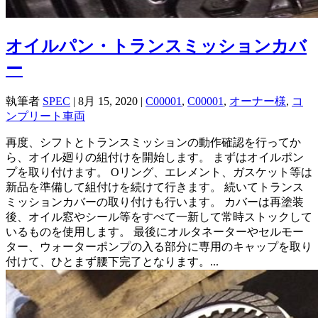
オイルパン・トランスミッションカバ
ー
執筆者
SPEC
|
8月 15, 2020
|
C00001
,
C00001
,
オーナー様
,
コ
ンプリート車両
再度、シフトとトランスミッションの動作確認を行ってか
ら、オイル廻りの組付けを開始します。 まずはオイルポン
プを取り付けます。 Oリング、エレメント、ガスケット等は
新品を準備して組付けを続けて行きます。 続いてトランス
ミッションカバーの取り付けも行います。 カバーは再塗装
後、オイル窓やシール等をすべて一新して常時ストックして
いるものを使用します。 最後にオルタネーターやセルモー
ター、ウォーターポンプの入る部分に専用のキャップを取り
付けて、ひとまず腰下完了となります。...