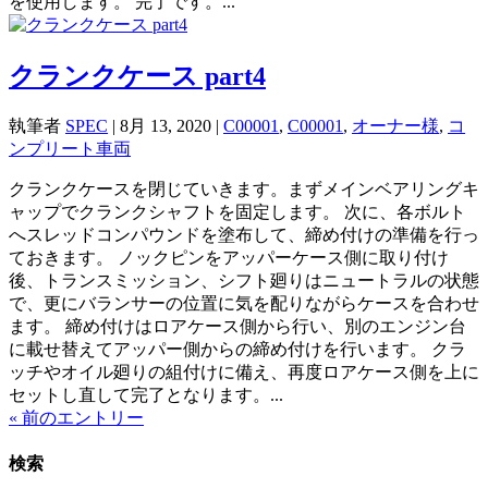
を使用します。 完了です。...
クランクケース part4
執筆者
SPEC
|
8月 13, 2020
|
C00001
,
C00001
,
オーナー様
,
コ
ンプリート車両
クランクケースを閉じていきます。まずメインベアリングキ
ャップでクランクシャフトを固定します。 次に、各ボルト
へスレッドコンパウンドを塗布して、締め付けの準備を行っ
ておきます。 ノックピンをアッパーケース側に取り付け
後、トランスミッション、シフト廻りはニュートラルの状態
で、更にバランサーの位置に気を配りながらケースを合わせ
ます。 締め付けはロアケース側から行い、別のエンジン台
に載せ替えてアッパー側からの締め付けを行います。 クラ
ッチやオイル廻りの組付けに備え、再度ロアケース側を上に
セットし直して完了となります。...
« 前のエントリー
検索