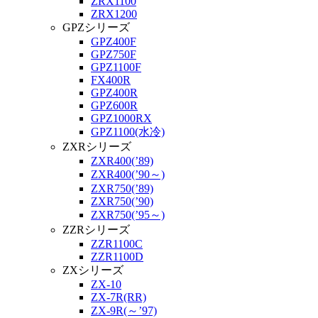
ZRX1100
ZRX1200
GPZシリーズ
GPZ400F
GPZ750F
GPZ1100F
FX400R
GPZ400R
GPZ600R
GPZ1000RX
GPZ1100(水冷)
ZXRシリーズ
ZXR400(’89)
ZXR400(’90～)
ZXR750(’89)
ZXR750(’90)
ZXR750(’95～)
ZZRシリーズ
ZZR1100C
ZZR1100D
ZXシリーズ
ZX-10
ZX-7R(RR)
ZX-9R(～’97)