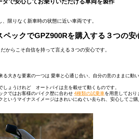
データで安心してお乗りいただける車両を製作
し、限りなく新車時の状態に近い車両です。
スペックでGPZ900Rを購入する３つの安
ックだからこそ自信を持って言える３つの安心です。
来る大きな要素の一つは 愛車と心通じ合い、自分の意のままに動
でしょうけれど オートバイは主を載せて動くものです。
ックではお客様のバイク歴に合わせ
4種類の試乗車
を用意しており
クというマイナスイメージはきれいにぬぐい去られ、安心してご購