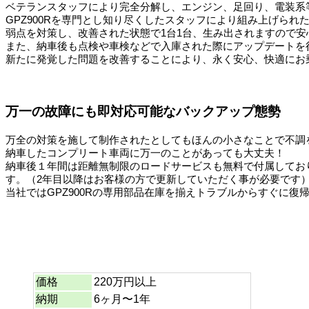
ベテランスタッフにより完全分解し、エンジン、足回り、電装系
GPZ900Rを専門とし知り尽くしたスタッフにより組み上げら
弱点を対策し、改善された状態で1台1台、生み出されますので
また、納車後も点検や車検などで入庫された際にアップデートを
新たに発覚した問題を改善することにより、永く安心、快適にお
万一の故障にも即対応可能なバックアップ態勢
万全の対策を施して制作されたとしてもほんの小さなことで不調
納車したコンプリート車両に万一のことがあっても大丈夫！
納車後１年間は距離無制限のロードサービスも無料で付属してお
す。（2年目以降はお客様の方で更新していただく事が必要です
当社ではGPZ900Rの専用部品在庫を揃えトラブルからすぐに
価格
220万円以上
納期
6ヶ月〜1年