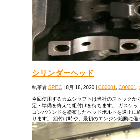
シリンダーヘッド
執筆者
SPEC
|
8月 18, 2020
|
C00001
,
C00001
,
今回使用するカムシャフトは当社のストックか
定・準備を終えて組付けを待ちます。 ガスケッ
コンパウンドを塗布したヘッドボルトを適正に
ります。 組付け時や、最初のエンジン始動に備え