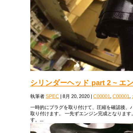
シリンダーヘッド part 2 ~ 
執筆者
SPEC
|
8月 20, 2020
|
C00001
,
C00001
,
一時的にプラグを取り付けて、圧縮を確認後、
取り付けます。 一先ずエンジン完成となりま
す。...