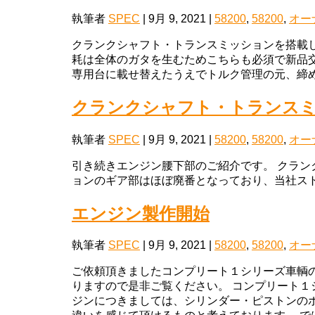
執筆者
SPEC
|
9月 9, 2021
|
58200
,
58200
,
オー
クランクシャフト・トランスミッションを搭載
耗は全体のガタを生むためこちらも必須で新品交
専用台に載せ替えたうえでトルク管理の元、締め付
クランクシャフト・トランス
執筆者
SPEC
|
9月 9, 2021
|
58200
,
58200
,
オー
引き続きエンジン腰下部のご紹介です。 クラン
ョンのギア部はほぼ廃番となっており、当社スト
エンジン製作開始
執筆者
SPEC
|
9月 9, 2021
|
58200
,
58200
,
オー
ご依頼頂きましたコンプリート１シリーズ車輌
りますので是非ご覧ください。 コンプリート１
ジンにつきましては、シリンダー・ピストンの