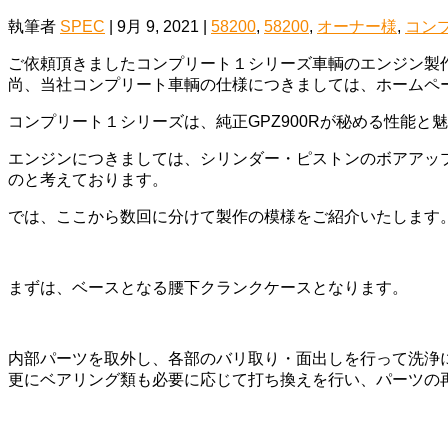
執筆者
SPEC
|
9月 9, 2021
|
58200
,
58200
,
オーナー様
,
コン
ご依頼頂きましたコンプリート１シリーズ車輌のエンジン製
尚、当社コンプリート車輌の仕様につきましては、ホームペ
コンプリート１シリーズは、純正GPZ900Rが秘める性能
エンジンにつきましては、シリンダー・ピストンのボアアッ
のと考えております。
では、ここから数回に分けて製作の模様をご紹介いたします
まずは、ベースとなる腰下クランクケースとなります。
内部パーツを取外し、各部のバリ取り・面出しを行って洗浄
更にベアリング類も必要に応じて打ち換えを行い、パーツの