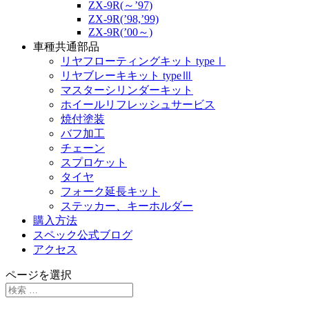
ZX-9R(～’97)
ZX-9R(’98,’99)
ZX-9R(’00～)
車種共通部品
リヤフローティングキット typeⅠ
リヤブレーキキット typeⅢ
マスターシリンダーキット
ホイールリフレッシュサービス
焼付塗装
バフ加工
チェーン
スプロケット
タイヤ
フォーク延長キット
ステッカー、キーホルダー
購入方法
スペック公式ブログ
アクセス
ページを選択