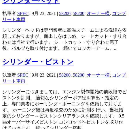
シリンダーヘッド
執筆者
SPEC
|
9月 23, 2021
|
58200
,
58200
,
オーナー様
,
コンプ
リート車両
シリンダーヘッドは専門業者に高温スチームによる洗浄を依
頼しておりますが、面出しをはじめ、シートカット・すり合
わせは当社で行います。 シートカット・すり合わせ完了
後、バルブを取り付けます。 続いてロッカーアーム。...
シリンダー・ピストン
執筆者
SPEC
|
9月 23, 2021
|
58200
,
58200
,
オーナー様
,
コンプ
リート車両
シリンダーにつきましては、エンジン製作開始の前段階でピ
ストンを計測、 適切なシリンダーボア径を算出・指定の
上、専門業者にボーリング・ホーニングを依頼しておりま
す。 ホーニング後は再度検査のために計測を行い、当社指
定のシリンダー⇔ピストンクリアランスを確認します。 0.5
㎜オーバーサイズピストン コンロッドへピストンを取り付
けていきます。 続いてシリンダー搭載。...