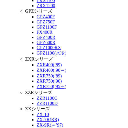
ZRX1100
ZRX1200
GPZシリーズ
GPZ400F
GPZ750F
GPZ1100F
FX400R
GPZ400R
GPZ600R
GPZ1000RX
GPZ1100(水冷)
ZXRシリーズ
ZXR400(’89)
ZXR400(’90～)
ZXR750(’89)
ZXR750(’90)
ZXR750(’95～)
ZZRシリーズ
ZZR1100C
ZZR1100D
ZXシリーズ
ZX-10
ZX-7R(RR)
ZX-9R(～’97)