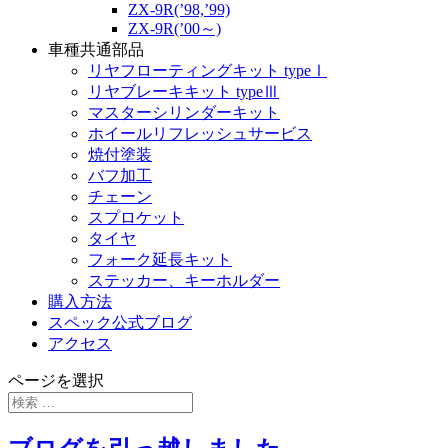
ZX-9R(’98,’99)
ZX-9R(’00～)
車種共通部品
リヤフローティングキット typeⅠ
リヤブレーキキット typeⅢ
マスターシリンダーキット
ホイールリフレッシュサービス
焼付塗装
バフ加工
チェーン
スプロケット
タイヤ
フォーク延長キット
ステッカー、キーホルダー
購入方法
スペック公式ブログ
アクセス
ページを選択