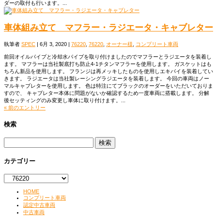
ダーの取付も行います。...
車体組み立て マフラー・ラジエータ・キャブレター
執筆者
SPEC
|
6月 3, 2020
|
76220
,
76220
,
オーナー様
,
コンプリート車両
前回オイルパイプと冷却水パイプを取り付けましたのでマフラーとラジエータを装着し
ます。 マフラーは当社製底打ち防止4-1チタンマフラーを使用します。 ガスケットはも
ちろん新品を使用します。 フランジは再メッキしたものを使用しエキパイを装着してい
きます。 ラジエータは当社製レーシングラジエータを装着します。 今回の車両はノー
マルキャブレターを使用します。 色は特注にてブラックのオーダーをいただいておりま
すので、 キャブレター本体に問題がないか確認するため一度車両に搭載します。 分解
後セッティングのみ変更し車体に取り付けます。...
« 前のエントリー
検索
検
索:
カテゴリー
カ
テ
ゴ
HOME
コンプリート車両
リ
認定中古車両
ー
中古車両