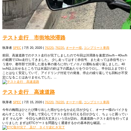
テスト走行 市街地渋滞路
執筆者
SPEC
|
7月 20, 2020
|
76220
,
76220
,
オーナー様
,
コンプリート車両
前回、高速道路でのテスト走行が完了しましたので今回は渋滞路を速度15㎞/h～40㎞/h
の範囲で13㎞走行してきました。 少し走ってはすぐ赤信号、また走っては赤信号とい
う道や、都市部で渋滞した道を車の後ろに付いてノロノロ運転を繰り返しました。40
㎞/h以上出せるところでは水温計の針は下の図あたりをウロウロし、半分以上まで行く
ことはなく安定していて、アイドリング付近での発進、停止の繰り返しでも回転が不安
定になることはありませんでした。...
テスト走行 高速道路
執筆者
SPEC
|
7月 15, 2020
|
76220
,
76220
,
オーナー様
,
コンプリート車両
今年の梅雨はひとたび降り出した雨がなかなか止む日が少なく、オーナー様のバイクを
ぬらすことなく 手放しで安心してテスト走行を行える日が少なく、ちょっと困ってい
ます そんな中 今日なら終日大丈夫という日が訪れ、高速道路へテスト走行を行ってま
いりました まずはETCゲートを問題なく通過するかの基本的な確認。...