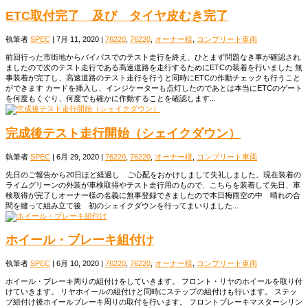
ETC取付完了 及び タイヤ皮むき完了
執筆者
SPEC
|
7月 11, 2020
|
76220
,
76220
,
オーナー様
,
コンプリート車両
前回行った市街地からバイパスでのテスト走行を終え、ひとまず問題なき事が確認され
ましたので次のテスト走行である高速道路を走行するためにETCの装着を行いました 無
事装着が完了し、高速道路のテスト走行を行うと同時にETCの作動チェックも行うこと
ができます カードを挿入し、インジケーターも点灯したのであとは本当にETCのゲート
を何度もくぐり、何度でも確かに作動することを確認します...
完成後テスト走行開始（シェイクダウン）
執筆者
SPEC
|
6月 29, 2020
|
76220
,
76220
,
オーナー様
,
コンプリート車両
先日のご報告から20日ほど経過し ご心配をおかけしまして失礼しました。現在装着の
ライムグリーンの外装が車検取得やテスト走行用のもので、こちらを装着して先日、車
検取得が完了しオーナー様の名義に無事登録できましたので本日梅雨空の中 晴れの合
間を縫って組み立て後 初のシェイクダウンを行ってまいりました...
ホイール・ブレーキ組付け
執筆者
SPEC
|
6月 10, 2020
|
76220
,
76220
,
オーナー様
,
コンプリート車両
ホイール・ブレーキ周りの組付けをしていきます。 フロント・リヤのホイールを取り付
けていきます。 リヤホイールの組付けと同時にステップの組付けも行います。 ステッ
プ組付け後ホイールブレーキ周りの取付を行います。 フロントブレーキマスターシリン