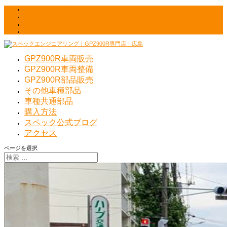
カレンダー＆最新NEWS
サポート情報
会社案内
HOME
GPZ900R車両販売
GPZ900R車両整備
GPZ900R部品販売
その他車種部品
車種共通部品
購入方法
スペック公式ブログ
アクセス
ページを選択