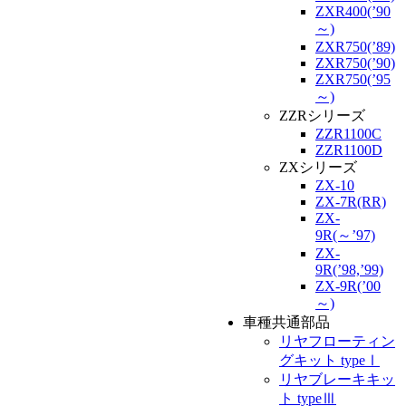
ZXR400(’90
～)
ZXR750(’89)
ZXR750(’90)
ZXR750(’95
～)
ZZRシリーズ
ZZR1100C
ZZR1100D
ZXシリーズ
ZX-10
ZX-7R(RR)
ZX-
9R(～’97)
ZX-
9R(’98,’99)
ZX-9R(’00
～)
車種共通部品
リヤフローティン
グキット typeⅠ
リヤブレーキキッ
ト typeⅢ