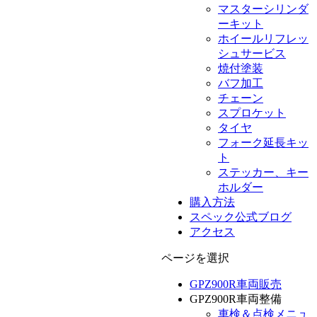
マスターシリンダ
ーキット
ホイールリフレッ
シュサービス
焼付塗装
バフ加工
チェーン
スプロケット
タイヤ
フォーク延長キッ
ト
ステッカー、キー
ホルダー
購入方法
スペック公式ブログ
アクセス
ページを選択
GPZ900R車両販売
GPZ900R車両整備
車検＆点検メニュ