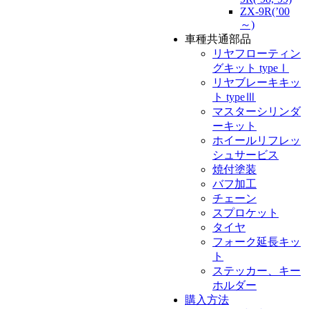
ZX-9R(’00
～)
車種共通部品
リヤフローティン
グキット typeⅠ
リヤブレーキキッ
ト typeⅢ
マスターシリンダ
ーキット
ホイールリフレッ
シュサービス
焼付塗装
バフ加工
チェーン
スプロケット
タイヤ
フォーク延長キッ
ト
ステッカー、キー
ホルダー
購入方法