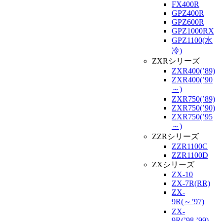
FX400R
GPZ400R
GPZ600R
GPZ1000RX
GPZ1100(水
冷)
ZXRシリーズ
ZXR400(’89)
ZXR400(’90
～)
ZXR750(’89)
ZXR750(’90)
ZXR750(’95
～)
ZZRシリーズ
ZZR1100C
ZZR1100D
ZXシリーズ
ZX-10
ZX-7R(RR)
ZX-
9R(～’97)
ZX-
9R(’98,’99)