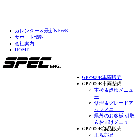
カレンダー＆最新NEWS
サポート情報
会社案内
HOME
GPZ900R車両販売
GPZ900R車両整備
車検＆点検メニュ
ー
修理＆グレードア
ップメニュー
県外のお客様 引取
＆お届けメニュー
GPZ900R部品販売
正規部品