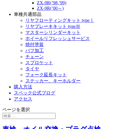
ZX-9R(’98,’99)
ZX-9R(’00～)
車種共通部品
リヤフローティングキット typeⅠ
リヤブレーキキット typeⅢ
マスターシリンダーキット
ホイールリフレッシュサービス
焼付塗装
バフ加工
チェーン
スプロケット
タイヤ
フォーク延長キット
ステッカー、キーホルダー
購入方法
スペック公式ブログ
アクセス
ページを選択