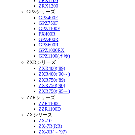
ZRX1100
ZRX1200
GPZシリーズ
GPZ400F
GPZ750F
GPZ1100F
FX400R
GPZ400R
GPZ600R
GPZ1000RX
GPZ1100(水冷)
ZXRシリーズ
ZXR400(’89)
ZXR400(’90～)
ZXR750(’89)
ZXR750(’90)
ZXR750(’95～)
ZZRシリーズ
ZZR1100C
ZZR1100D
ZXシリーズ
ZX-10
ZX-7R(RR)
ZX-9R(～’97)