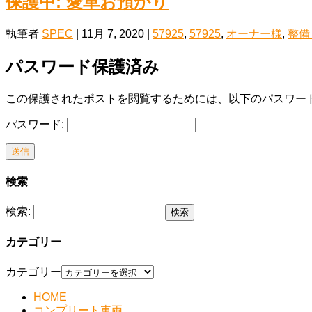
保護中: 愛車お預かり
執筆者
SPEC
|
11月 7, 2020
|
57925
,
57925
,
オーナー様
,
整備
パスワード保護済み
この保護されたポストを閲覧するためには、以下のパスワード
パスワード:
送信
検索
検索:
カテゴリー
カテゴリー
HOME
コンプリート車両