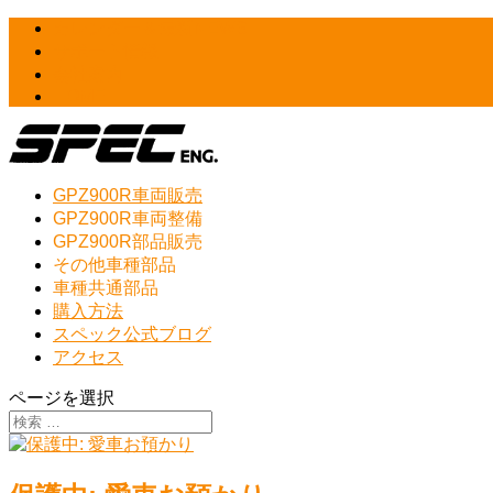
カレンダー＆最新NEWS
サポート情報
会社案内
HOME
GPZ900R車両販売
GPZ900R車両整備
GPZ900R部品販売
その他車種部品
車種共通部品
購入方法
スペック公式ブログ
アクセス
ページを選択