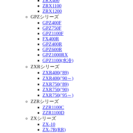
ZRX400
ZRX1100
ZRX1200
GPZシリーズ
GPZ400F
GPZ750F
GPZ1100F
FX400R
GPZ400R
GPZ600R
GPZ1000RX
GPZ1100(水冷)
ZXRシリーズ
ZXR400(’89)
ZXR400(’90～)
ZXR750(’89)
ZXR750(’90)
ZXR750(’95～)
ZZRシリーズ
ZZR1100C
ZZR1100D
ZXシリーズ
ZX-10
ZX-7R(RR)