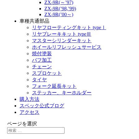
ZX-9R(～’97)
ZX-9R(’98,’99)
ZX-9R(’00～)
車種共通部品
リヤフローティングキット typeⅠ
リヤブレーキキット typeⅢ
マスターシリンダーキット
ホイールリフレッシュサービス
焼付塗装
バフ加工
チェーン
スプロケット
タイヤ
フォーク延長キット
ステッカー、キーホルダー
購入方法
スペック公式ブログ
アクセス
ページを選択