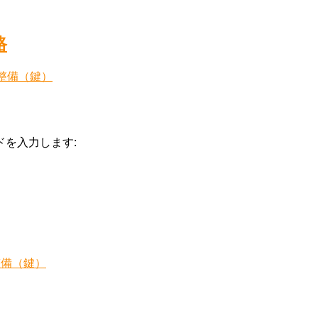
路
整備（鍵）
を入力します:
整備（鍵）