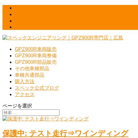
カレンダー＆最新NEWS
サポート情報
会社案内
HOME
GPZ900R車両販売
GPZ900R車両整備
GPZ900R部品販売
その他車種部品
車種共通部品
購入方法
スペック公式ブログ
アクセス
ページを選択
保護中: テスト走行⇒ワインディング