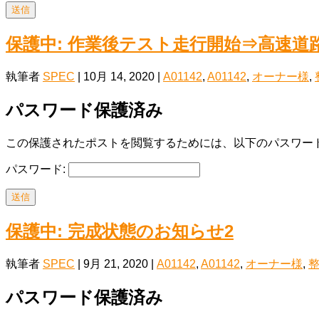
送信
保護中: 作業後テスト走行開始⇒高速道
執筆者
SPEC
|
10月 14, 2020
|
A01142
,
A01142
,
オーナー様
,
パスワード保護済み
この保護されたポストを閲覧するためには、以下のパスワード
パスワード:
送信
保護中: 完成状態のお知らせ2
執筆者
SPEC
|
9月 21, 2020
|
A01142
,
A01142
,
オーナー様
,
パスワード保護済み