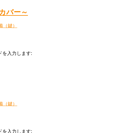
チカバー～
備（鍵）
を入力します:
備（鍵）
を入力します: