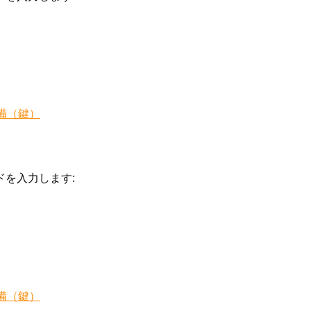
備（鍵）
を入力します:
備（鍵）