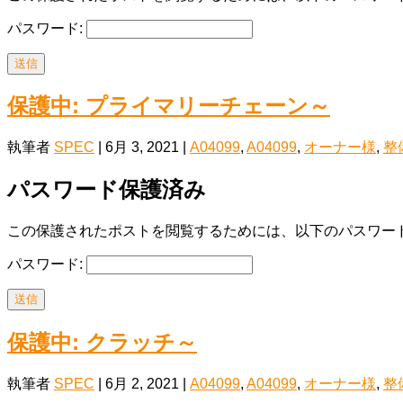
パスワード:
送信
保護中: プライマリーチェーン～
執筆者
SPEC
|
6月 3, 2021
|
A04099
,
A04099
,
オーナー様
,
整
パスワード保護済み
この保護されたポストを閲覧するためには、以下のパスワード
パスワード:
送信
保護中: クラッチ～
執筆者
SPEC
|
6月 2, 2021
|
A04099
,
A04099
,
オーナー様
,
整