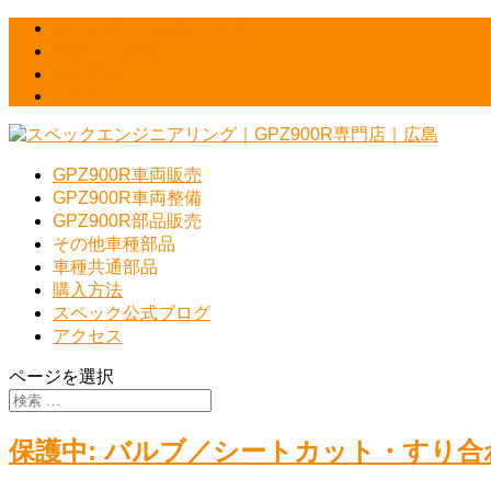
カレンダー＆最新NEWS
サポート情報
会社案内
HOME
GPZ900R車両販売
GPZ900R車両整備
GPZ900R部品販売
その他車種部品
車種共通部品
購入方法
スペック公式ブログ
アクセス
ページを選択
保護中: バルブ／シートカット・すり合