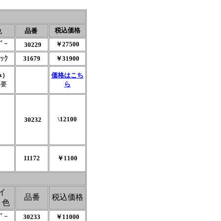
色
税込価格
品番
ﾞｰ
￥27500
30229
ｯｸ
31679
￥31900
み）
価格はこち
必要
ら
\12100
30232
11172
￥1100
イ
品番
税込価格
・色
ﾞｰ
30233
￥11000