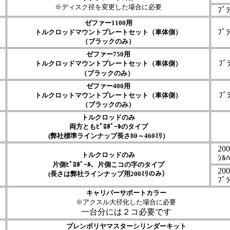
※ディスク径を変更した場合に必要
ﾌﾞﾗ
ゼファー1100用
ﾌﾞﾗ
トルクロッドマウントプレートセット（車体側）
（ブラックのみ）
ゼファー750用
ﾌﾞ
トルクロッドマウントプレートセット（車体側）
（ブラックのみ）
ゼファー400用
ﾌﾞ
トルクロットマウントプレートセット（車体側）
（ブラックのみ）
トルクロッドのみ
両方ともﾋﾟﾛﾎﾞｰﾙのタイプ
(弊社標準ラインナップ長さ80～460ﾐﾘ）
200
トルクロッドのみ
ｼﾙﾊ
片側ﾋﾟﾛﾎﾞｰﾙ、片側こコの字のタイプ
200
(長さは弊社ラインナップ用200ﾐﾘのみ）
ﾌﾞﾗ
キャリパーサポートカラー
※アクスル大径化した場合に必要
一台分には２コ必要です
ブレンボリヤマスターシリンダーキット