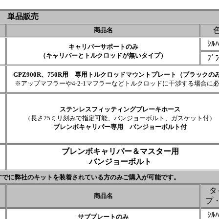
／ 単品販売
商品名
ｼﾙﾊ
キャリパーサポートのみ
（キャリパーとトルクロッドが無いタイプ）
ﾌﾞﾗ
GPZ900R、750R用 専用トルクロッドマウントプレート（ブラックの
※アップマフラーや4-2-1マフラーなどトルクロッドに干渉する場合に
ステンレスフィッティングブレーキホース
（長さ25ミリ刻みで指定可能、バンジョーボルト、ガスケット付）
ブレンボキャリパー専用 バンジョーボルト付
ブレンボキャリパー＆マスター用
バンジョーボルト
すでに弊社のキットを装着されている方のみご購入が可能です。
タ
商品名
プ
ｼﾙﾊ
サブプレートのみ