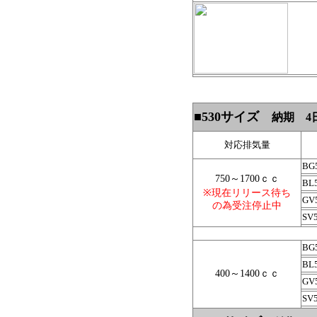
■530サイズ
納期 4日
対応排気量
BG
750～1700ｃｃ
BL
※現在リリース待ち
GV
の為受注停止中
SV
BG
BL
400～1400ｃｃ
GV
SV