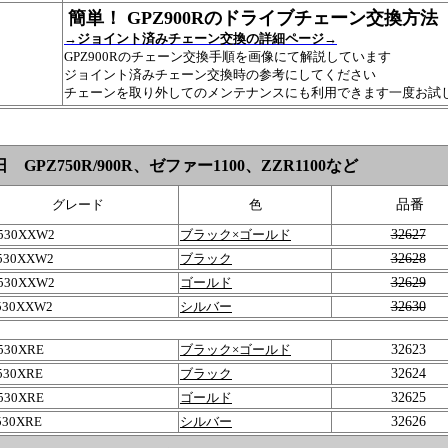
簡単！ GPZ900Rのドライブチェーン交換方法
→ジョイント済みチェーン交換の詳細ページ→
GPZ900Rのチェーン交換手順を画像にて解説しています
ジョイント済みチェーン交換時の参考にしてください
チェーンを取り外してのメンテナンスにも利用できます一度お試
 GPZ750R/900R、ゼファー1100、ZZR1100など
グレード
色
品番
530XXW2
ブラック×ゴールド
32627
530XXW2
ブラック
32628
530XXW2
ゴールド
32629
530XXW2
シルバー
32630
530XRE
ブラック×ゴールド
32623
530XRE
ブラック
32624
530XRE
ゴールド
32625
530XRE
シルバー
32626