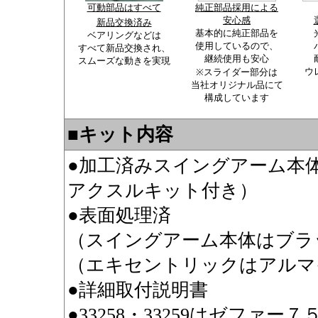
可動部品はすべて
純正部品採用による
安心感
新品交換済み
基本的に純正部品を
ベアリングなどは
使用しているので、
すべて新品交換され、
継続使用も安心
スムーズな動きを実現
ウ
※スライダー部分は
当社オリジナル品にて
構成しています
■キット内容
●加工済みスイングアーム本
アクスルキット付き）
●表面処理済
（スイングアーム本体はブラ
（エキセントリックはアルマ
●詳細取付説明書
●33258・33259はゼフ