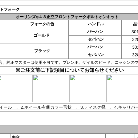
フロントフォーク
オーリンズφ４３正立フロントフォークボルトオンキット
フォークの色
ハンドル
品
バーハン
30
ゴールド
セパハン
32
バーハン
30
ブラック
セパハン
32
合、純正マスターは使用不可です。ブレンボ、ゲイルスピード、ニッシンの
※ご注文前に下記項目についてお知らせください
ホイール 、2.ホイール右側カラー形状 、3.ディスク径 、4.キャリパ
内容