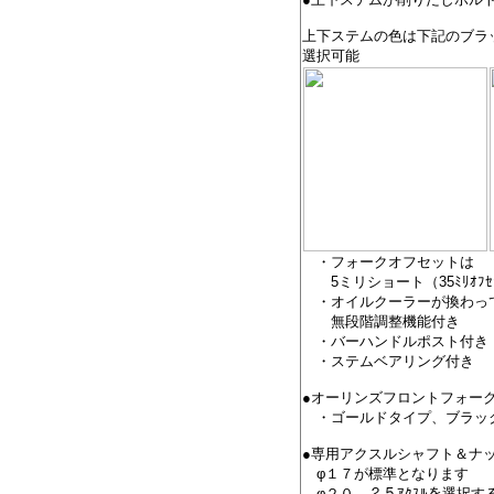
上下ステムの色は下記のブラ
選択可能
・フォークオフセットは
5ミリショート（35ﾐﾘｵﾌｾｯ
・オイルクーラーが換わっ
無段階調整機能付き
・バーハンドルポ
・ステムベアリン
●オーリンズフロントフォークA
・ゴールドタイプ、ブラッ
●専用アクスルシャフト＆ナ
φ１７が標準となります
φ２０、２５ｱｸｽﾙを選択