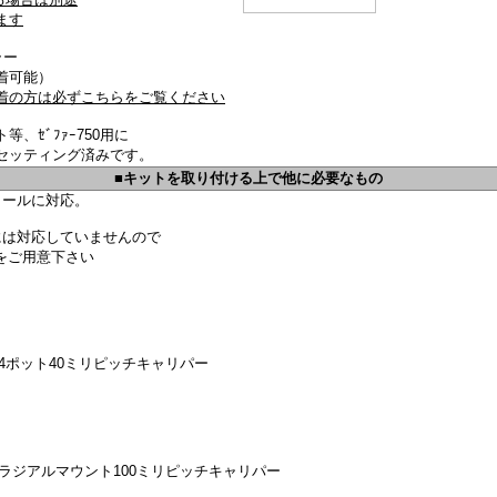
ます
ラー
着可能）
着の方は必ずこちらをご覧ください
、ｾﾞﾌｧｰ750用に
セッティング済みです。
■キットを取り付ける上で他に必要なもの
イールに対応。
には対応していません
ので
をご用意下さい
4ポット40ミリピッチキャリパー
ラジアルマウント100ミリピッチキャリパー