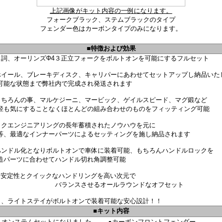
上記画像がキット内容の一例になります。
フォークブラック、ステムブラックのタイプ
フェンダー色はカーボンタイプのみになります。
■特徴および効果
名詞、オーリンズΦ4３正立フォークをボルトオンを可能にするフルセット
ホイール、ブレーキディスク、キャリパーにあわせてセットアップし納品いた
可能な状態まで弊社内で完成され発送されます
もちろんの事、マルケジーニ、マービック、ゲイルスピード、マグ鍛など
径も気にすることなくほとんどの組み合わせのものをフィッティング可能
ックエンジニアリングの長年蓄積されたノウハウを元に
等、最適なインナーパーツによるセッティングを施し納品されます
ハンドル化となりボルトオンで車体に装着可能、もちろんハンドルロックを
造パーツに合わせてハンドル切れ角調整可能
---- 安定性とクイックなハンドリングを高い次元で
るオールラウンドなオフセット
ト、ライトステイがボルトオンで装着可能な安心設計！！
■キット内容
トオンステムセットになりました
●カーボンフロントフェンダー