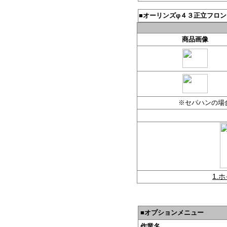
■
オーリンズφ４３正立
商品画像
※セパハンの場
1.
■オプションメニュー
作業名