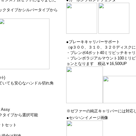
ックタイプかシルバータイプから
●ブレーキキャリパーサポート
（φ３００、３１０、３２０ディスク
・ブレンボ4ポット40ミリピッチキャ
・ブレンボラジアルマウント100ミリ
ョンとなります 税込￥16,500UP
ﾄ)
ていても安心なハンドル切れ角
スト付き
グ付き
ssy
※ゼファーの純正キャリパーには対応
クタイプから選択可能
●セパハンイメージ画像
ットセット
する場合は別途