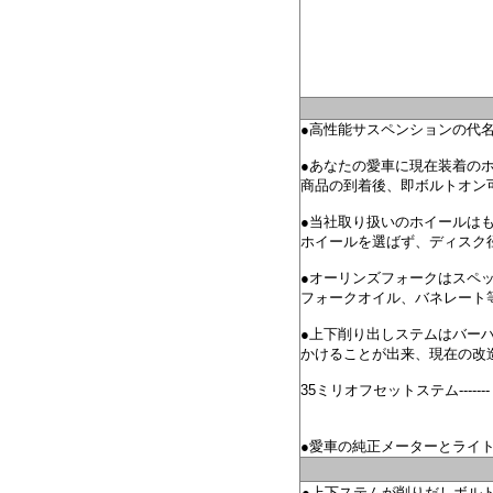
●高性能サスペンションの代
●あなたの愛車
に現在装着の
商品の到着後、即ボルトオン
●当社取り扱いのホイールは
ホイールを選ばず、ディスク
●オーリンズフォークはスペ
フォークオイル、バネレート
●上下削り出しステムはバー
かけることが出来、現在の改
35ミリオフセットステム---
バランスさせ
●愛車の純正メーターとライ
●上下ステムが削りだしボル