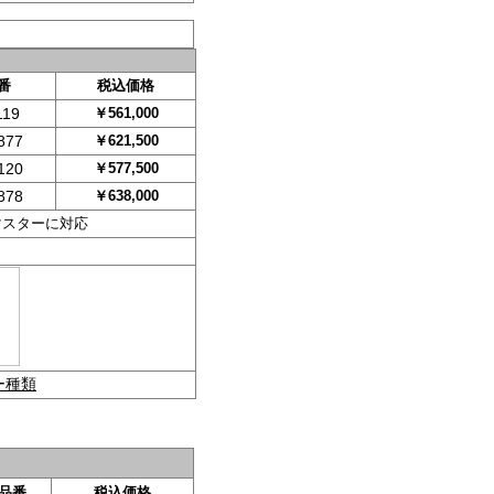
番
税込価格
119
￥
561,000
877
￥
621,500
120
￥
577,500
878
￥
638,000
マスターに対応
ー種類
品番
税込価格