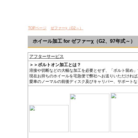
TOPページ
>
ゼファーχ（G2～）
> ホイール加工
ホイール加工 for ゼファーχ（G2、97年式～）
アフターサービス
＞＞ボルトオン加工とは？
溶接や切断などの大幅な加工を必要とせず、「ボルト留め」
現在お持ちのホイールを宅急便で弊社へお送りいただければ
愛車のノーマルの前後ディスク及びキャリパー、サポートな
純正流用ホイール 装着画像