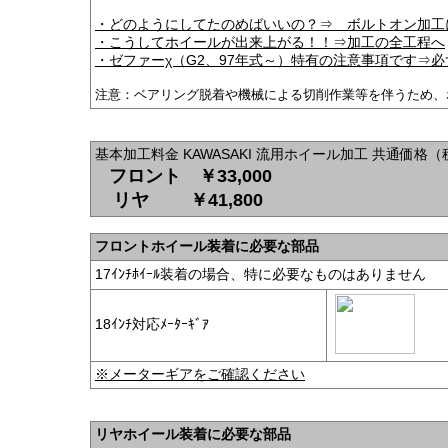
・どのようにしてたのめばいいの？⇒ ボルトオン加工
・こうしてホイールが出来上がる！！⇒加工の全工程へ
・ゼファーχ（G2、97年式～）特有の注意事項です⇒
注意：ベアリング脱着や機械による切削作業等を伴うため、
基本加工料金 KAWASAKI 流用ホイール加工 共通価格
フロント ￥33,000
リヤ ￥41,800
フロントホイール装着に必要な部品
17ｲﾝﾁﾎｲｰﾙ装着の場合、特に必要なものはありません
18ｲﾝﾁ対応ﾒｰﾀｰｷﾞｱ
※メーターギアをご確認ください
リヤホイール装着に必要な部品