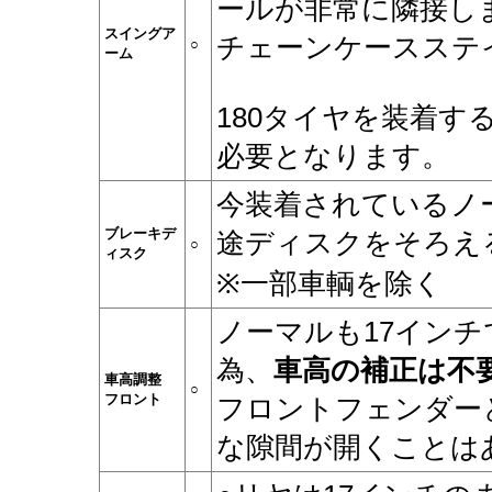
ールが非常に隣接し
スイングア
チェーンケースステ
○
ーム
180タイヤを装着
必要となります。
今装着されているノ
ブレーキデ
途ディスクをそろえ
○
ィスク
※一部車輌を除く
ノーマルも17イン
為、
車高の補正は不
車高調整
○
フロント
フロントフェンダー
な隙間が開くことは