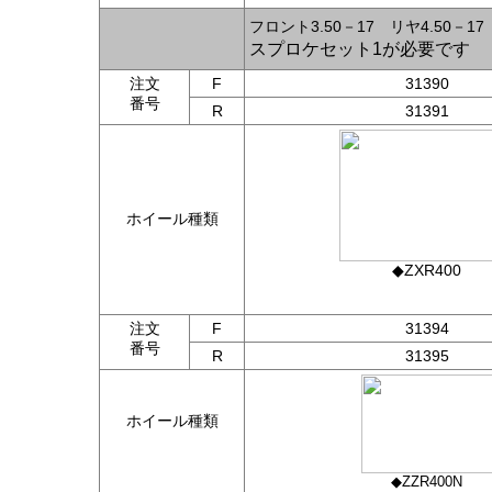
フロント3.50－17 リヤ4.50－1
スプロケセット1が必要です
注文
F
31390
番号
R
31391
ホイール種類
◆ZXR400
注文
F
31394
番号
R
31395
イ
ホイール種類
種
類
◆ZZR400N