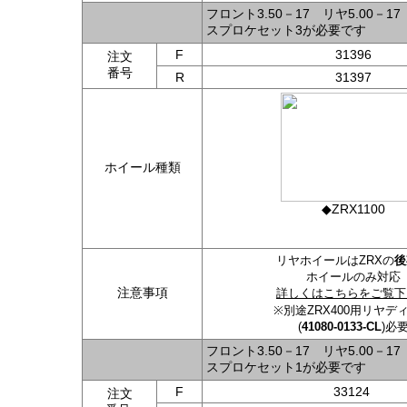
フロント3.50－17 リヤ5.00
スプロケセット3が必要です
F
31396
注文
番号
R
31397
ホイール種類
◆ZRX1100
リヤホイールはZRXの
後
ホイールのみ対応
注意事項
詳しくはこちらをご覧下
※別途ZRX400用リヤデ
(
41080-0133-CL
)必
フロント3.50－17 リヤ5.00
スプロケセット1が必要です
F
33124
注文