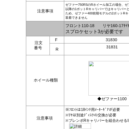
ゼファー750RSのRホイール加工の場合、ゼ
以降の1ポットRキャリパーではキャリパー
注意事項
ため、ゼファー400前期モデルの2ポットR
装着できません
フロント110-18 リヤ160-17ﾀｲﾔ 
スプロケセット3が必要です
F
31830
注文
31831
番号
R
ホイール種類
◆ゼファー1100
※ﾌﾛﾝﾄは18ｲﾝﾁ用ﾒｰﾀｰｷﾞｱが必要
※ﾘﾔは別途ﾃﾞｨｽｸの交換が必要
注意事項
※ブレンボRキャリパーを組合わせる