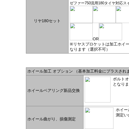
ゼファー750流用180タイヤ対応
リヤ180セット
OR
※リヤスプロケットは加工ホイ
なります（選択不可）
ホイール加工 オプション （基本加工料金にプラスされ
ボルトオ
とな
ホイールベアリング新品交換
ホイー
測定い
ホイール曲がり、損傷測定