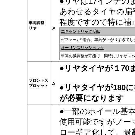
●リヤは17インチ
あわせるタイヤの扁
程度ですので特に補
車高調整
リヤ
※
エキセントリック反転
ゼファーχの場合、車高が上がりすぎてし
オーリンズリヤショック
車高の微調整が可能で、同時にリヤサス
●リヤタイヤが１70
フロントス
△
●
リヤタイヤが180
プロケット
が必要になります
●
一部のホイール基
使用可能ですがノー
ローギア化して、最