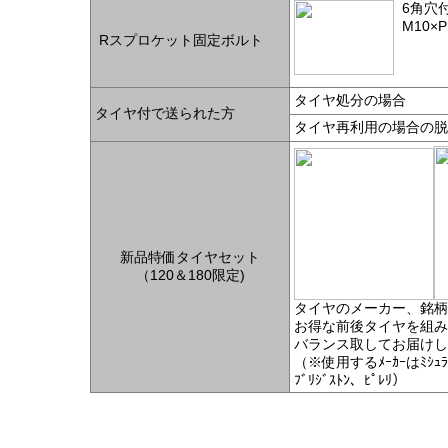
6角穴
M10×
Rスプロケット固定ボルト
タイヤ処分の場合
タイヤ付で送られた方
タイヤ再利用の場合の脱
新品特価タイヤセット
（120＆180限定)
タイヤのメーカー、銘柄
お得な前後タイヤを組み
バランス取してお届けし
（※使用するﾒｰｶｰはﾐｼｭﾗﾝ
ﾌﾞﾘｼﾞｽﾄﾝ、ﾋﾟﾚﾘ）