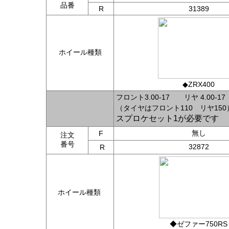
品番
R
31389
ホイール種類
◆ZRX400
フロント3.00-17 リヤ
4.00-17
（タイヤはフロント110 リヤ150
スプロケセット1が必要です
無し
F
注文
番号
32872
R
ホイール種類
◆ゼファー750RS