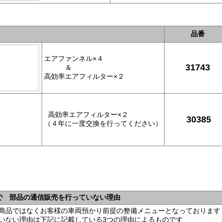
品番
エアファンネル×４
31743
＆
高効率エアフィルター×２
高効率エアフィルター×２
30385
（４年に一度交換を行ってください）
で 部品の通信販売を行っていない理由
商品ではなく
お客様の車両預かり前提の整備メニューとなっております
いない理由は下記に記載している3つの理由によるものです