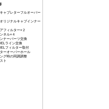
容
キャブレターフルオーバー
オリジナルキャブインナー
アフィルター×２
ンネル×４
ンナーパーツ交換
UELライン交換
UELフィルター取付
ターオーバーホール
ング時の同調調整
スト