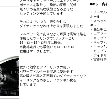
ノーマルキャブをベースにエアクリーナ
■
キット内
ボックスを取外し、季節の変動に関係
無くいつも最高な状態となるような
・ノーマル
セッティングを施しています
ホール
・スペック
それによりいつも 軽やか且つ、
キット
ダイナミックな吹け上がりを実現しました
・高効率エ
・エアファ
フルパワー化でありながら燃費は高速道路を
・キャブイ
使用したツーリングで1リッター当り
・キャブF
16キロ～19キロ程度は確保。
・キャブF
市街地走行でも最低13キロ～15キロ
・キャブレ
程度はマークします。
・アイドリ
・実走行テ
意外に効率とフィーリングの悪い
パワーフィルターを安易に使用せず
高い吸入効率と高回転でのダイナミックなフ
ィーリングをめざし、ファンネル化を
しています