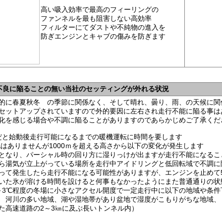
高い吸入効率で最高のフィーリングの
ファンネルを最も阻害しない高効率
フィルターにてダストや不純物の進入を
防ぎエンジンとキャブの傷みを防ぎます
不良に陥ることの無い当社のセッティングが外れる状況
的に春夏秋冬 の季節に関係なく、そして晴れ、曇り、雨、の天候に関
セットアップされていますので外的要因に左右され走行不能に陥る事は
化を感じる場合や不調に陥ることがありますのであらかじめご了承くだ
だと始動後走行可能になるまでの暖機運転に時間を要します
化はありませんが1000ｍを超える高さから以下の変化が発生します
となり、パーシャル時の回り方に湿りっけが出ますが走行不能になるこ
から湯気が立上がっている場所を走行中アイドリングと低回転域で不調に
って発生したら走行不能になる可能性がありますが、エンジンを止めて5
いた氷が溶ける時間を設けると何事もなかったようにまた普通通りの状
～3℃程度の冬場に小さなアクセル開度で一定走行中に以下の地域や条件
 河川の多い地域、湖や湿地帯があり盆地で湿度がこもりがちな地域、
た高速道路の2～3㎞に及ぶ長いトンネル内）