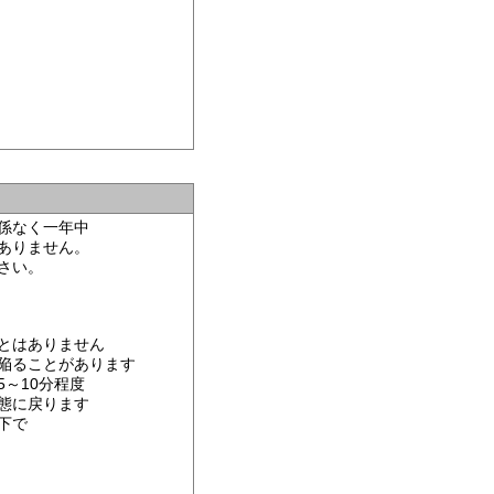
係なく一年中
ありません。
さい。
とはありません
陥ることがあります
～10分程度
態に戻ります
下で