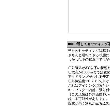
■
年中通してセッティング
当社のセッティングは基本
きちんと運転できる状態に
しかし以下の状況下では変
〇外気温が3℃以下の状態
〇標高が1000ｍまでは変
アイドリングが少し不安定
〇外気温度1℃～3℃で川
これはアイシング現象とい
キャブレター内部に張り付
（この現象は外気温度1℃
起こる可能性があります。
湿度が高く湯気が立ち込め