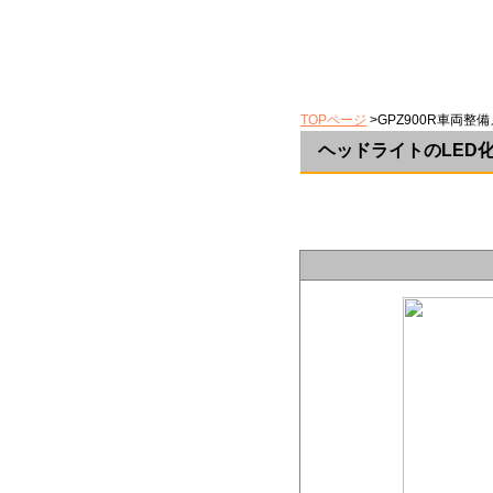
TOPページ
>GPZ900R車両整
ヘッドライトのLED