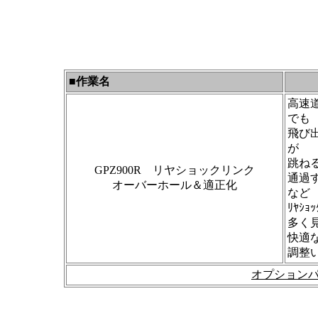
■
作業名
高速
でも
飛び出
が
跳ねる
GPZ900R リヤショックリンク
通過
オーバーホール＆適正化
など
ﾘﾔｼ
多く
快適
調整
オプション