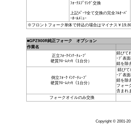
ﾌｫｰｸｽﾌﾟﾘﾝｸﾞ交換
上記ﾊﾟｰﾂ全て交換の完全ﾌﾙｵｰﾊﾞ
ｰﾎｰﾙﾒﾆｭｰ
※フロントフォーク単体で持込の場合はマイナス￥19,8
■
GPZ900R純正フォーク オプション
作業名
錆びてｵ
正立ﾌｫｰｸｲﾝﾅｰﾁｭｰﾌﾞ
ｰﾌﾞ表
硬質ｸﾛｰﾑﾒｯｷ（1台分）
錆を除
錆びてｵ
ｰﾌﾞ表
倒立ﾌｫｰｸ ｲﾝ
ﾅｰﾁｭｰﾌﾞ
錆を除
硬質ｸﾛｰﾑﾒｯｷ（1台分）
フォー
含まれ
フォークオイルのみ交換
Copyright © 2001-2