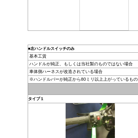
■左ハンドルスイッチのみ
基本工賃
ハンドルが純正、もしくは当社製のものではない場合
車体側ハーネスが改造されている場合
※ハンドルバーが純正から80ミリ以上上がっているも
タイプ１