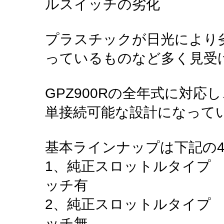
ルスイッチの劣化
プラスチックが日光により
っているものなど多く見受
GPZ900Rの全年式に対
単接続可能な設計になって
基本ラインナップは下記の
1、純正スロットルタイ
ッチ有
2、純正スロットルタイ
ッチ無