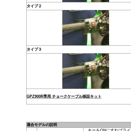
タイプ２
タイプ３
GPZ900R専用 チョークケーブル移設キット
適合モデルの説明
キーをONにすればライ