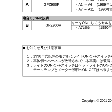
A
GPZ900R
・A1 ～ A6 (198
・A7 ～ A11 (1990
適合モデルの説明
キーをONにしてもセル
B
GPZ900R
・A7以降 （1990
■
お知らせ及び注意事項
１．1998年式以降のモデルにライトON-OFFスイ
２．車体側のハーネスが改造されている車両には装着
３．ライトのON-OFFスイッチはヘッドライトのON-
テールランプとメーター照明のON-OFFは出来ま
Copyright © 2001-2