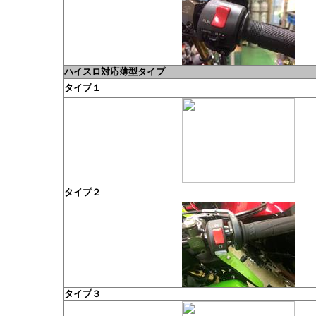
ハイスロ対応薄型タイプ
タイプ１
タイプ２
タイプ３